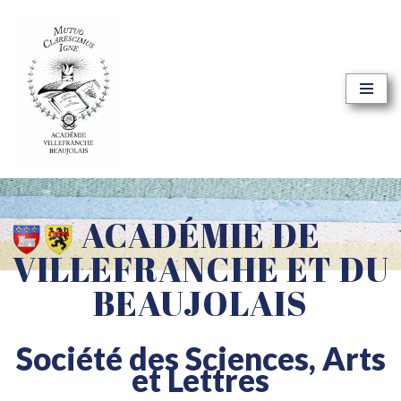
Aller
au
contenu
ACADÉMIE DE
VILLEFRANCHE ET DU
BEAUJOLAIS
Société des Sciences, Arts
et Lettres