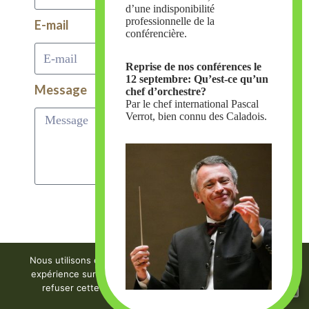
d’une indisponibilité
professionnelle de la
E-mail
conférencière.
Reprise de nos conférences le
12 septembre: Qu’est-ce qu’un
Message
chef d’orchestre?
Par le chef international Pascal
Verrot, bien connu des Caladois.
Envoyer
Nous utilisons des cookies pour vous garantir la meilleure
Notre actualité
expérience sur notre site web. Vous pouvez accepter ou
refuser cette utilisation en cliquant sur les boutons.
Neve
| Propulsé par
WordPress
OK
Refuser