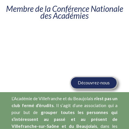
Membre de la Conférence Nationale
des Académies
QUI SOMMES-
NOUS ?​
Découvrez-nous
L’Académie de Villefranche et du Beaujolais
n’est pas un
club fermé d’érudits
. Il s’agit d’une association qui a
pour but de
grouper toutes les personnes qui
s’intéressent au passé et au présent de
Villefranche-sur-Saône et du Beaujolais
, dans les